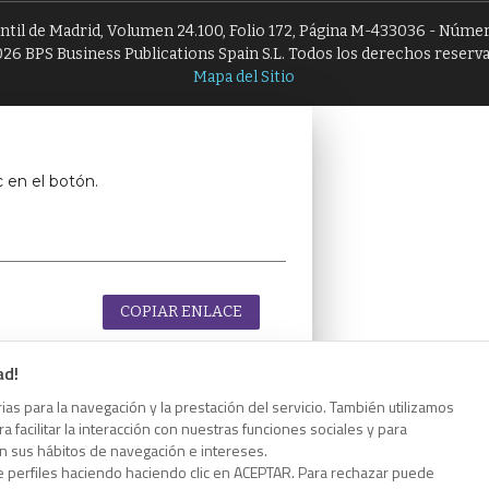
antil de Madrid, Volumen 24.100, Folio 172, Página M-433036 - Númer
26 BPS Business Publications Spain S.L. Todos los derechos reserv
Mapa del Sitio
c en el botón.
COPIAR ENLACE
ad!
as para la navegación y la prestación del servicio. También utilizamos
 facilitar la interacción con nuestras funciones sociales y para
c en el botón.
on sus hábitos de navegación e intereses.
e perfiles haciendo haciendo clic en ACEPTAR. Para rechazar puede