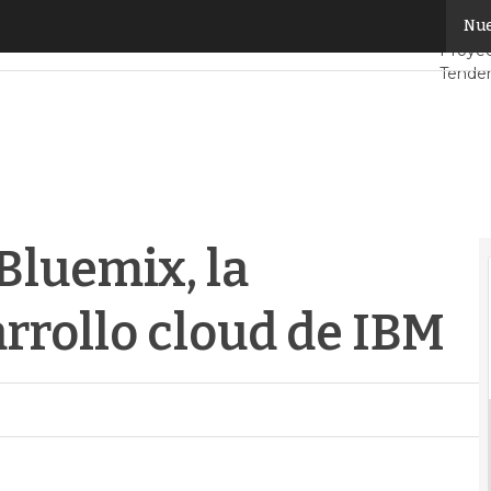
luemix, la plataforma de desarrollo cloud de IBM
Nue
Servid
Proye
Tenden
Datace
Anális
Intelig
Bluemix, la
rrollo cloud de IBM