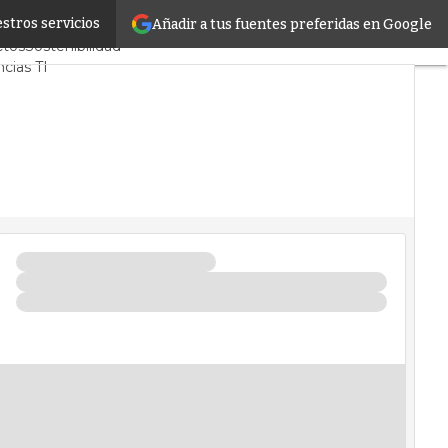
stros servicios
Añadir a tus fuentes preferidas en Google
ores CPD y Mercado
ctos
Sostenibilidad
cias TI
nter infrastructure
is Centros de Datos
encia Artificial