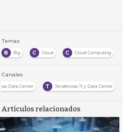
Temas
B
C
C
D
Big
Cloud
Cloud Computing
Canales
T
cias Data Center
Tendencias TI y Data Center
Artículos relacionados