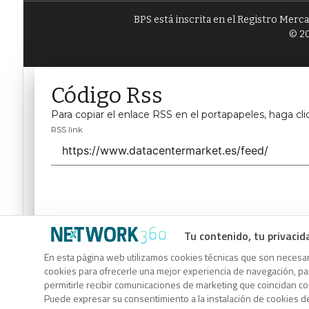
BPS está inscrita en el Registro Merc
© 20
Código Rss
Para copiar el enlace RSS en el portapapeles, haga cli
RSS link
Tu contenido, tu privacid
Código Rss
En esta página web utilizamos cookies técnicas que son necesari
cookies para ofrecerle una mejor experiencia de navegación, para
Para copiar el enlace RSS en el portapapeles, haga cli
permitirle recibir comunicaciones de marketing que coincidan c
RSS link
Puede expresar su consentimiento a la instalación de cookies d