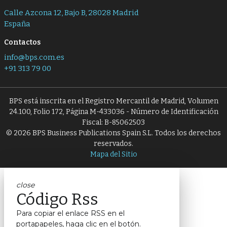
Calle Azcona 12, Bajo B, 28028 Madrid
España
Contactos
info@bps.com.es
+91 313 79 00
BPS está inscrita en el Registro Mercantil de Madrid, Volumen
24.100, Folio 172, Página M-433036 - Número de Identificación
Fiscal: B-85062503
© 2026 BPS Business Publications Spain S.L. Todos los derechos
reservados.
Mapa del Sitio
close
Código Rss
Para copiar el enlace RSS en el
portapapeles, haga clic en el botón.