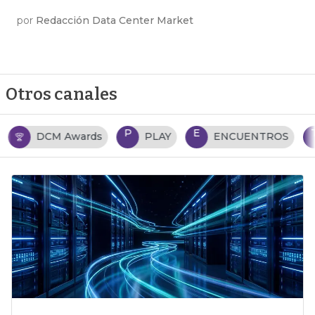
por
Redacción Data Center Market
Otros canales
P
E
T
PLAY
ENCUENTROS
TENDENCIAS TI