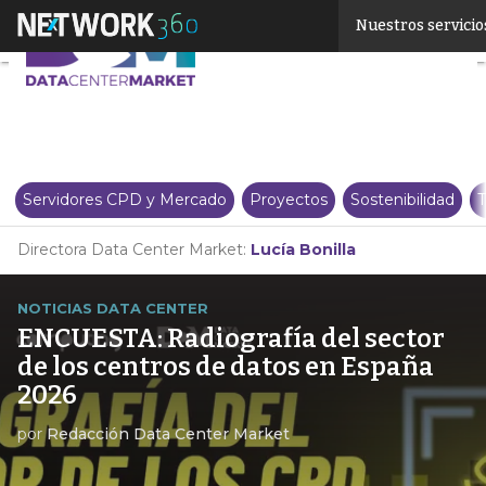
Linkedin
Nuestros servicio
Twitter
Servidores CPD y Mercado
Proyectos
Sostenibilidad
T
Directora Data Center Market:
Lucía Bonilla
NOTICIAS DATA CENTER
ENCUESTA: Radiografía del sector
de los centros de datos en España
2026
por
Redacción Data Center Market