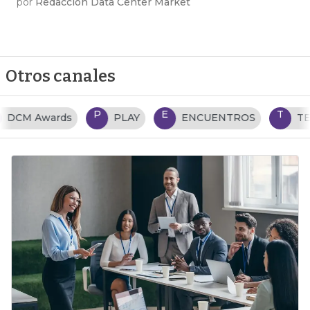
por
Redacción Data Center Market
Otros canales
P
E
T
PLAY
ENCUENTROS
TENDENCIAS TI