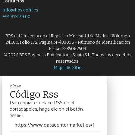
Contactos
info@bps.com.es
+91 313 79 00
BPS está inscrita en el Registro Mercantil de Madrid, Volumen
24.100, Folio 172, Página M-433036 - Número de Identificación
Fiscal: B-85062503
© 2026 BPS Business Publications Spain S.L. Todos los derechos
reservados.
Mapa del Sitio
close
Código Rss
Para copiar el enlace RSS en el
portapapeles, haga clic en el botón.
RSS link