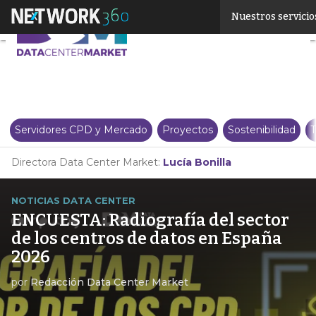
Linkedin
Nuestros servicio
Twitter
Servidores CPD y Mercado
Proyectos
Sostenibilidad
T
Directora Data Center Market:
Lucía Bonilla
NOTICIAS DATA CENTER
ENCUESTA: Radiografía del sector
de los centros de datos en España
2026
por
Redacción Data Center Market