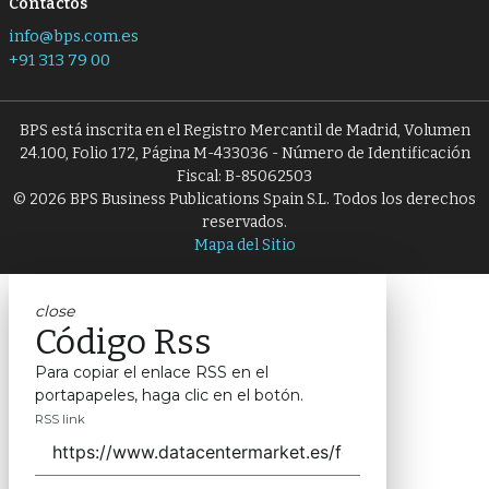
Contactos
info@bps.com.es
+91 313 79 00
BPS está inscrita en el Registro Mercantil de Madrid, Volumen
24.100, Folio 172, Página M-433036 - Número de Identificación
Fiscal: B-85062503
© 2026 BPS Business Publications Spain S.L. Todos los derechos
reservados.
Mapa del Sitio
close
Código Rss
Para copiar el enlace RSS en el
portapapeles, haga clic en el botón.
RSS link