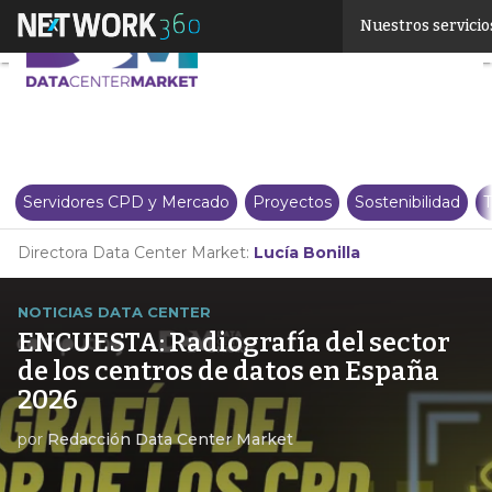
Linkedin
Nuestros servicio
Twitter
Servidores CPD y Mercado
Proyectos
Sostenibilidad
T
Directora Data Center Market:
Lucía Bonilla
NOTICIAS DATA CENTER
ENCUESTA: Radiografía del sector
de los centros de datos en España
2026
por
Redacción Data Center Market