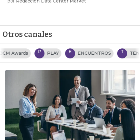
por
Redacción Data Center Market
Otros canales
P
E
T
PLAY
ENCUENTROS
TENDENCIAS TI