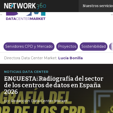
Linkedin
Nuestros servicio
Twitter
Servidores CPD y Mercado
Proyectos
Sostenibilidad
T
Directora Data Center Market:
Lucía Bonilla
NOTICIAS DATA CENTER
ENCUESTA: Radiografía del sector
de los centros de datos en España
2026
por
Redacción Data Center Market