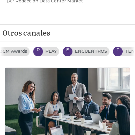
por
Redacción Data Center Market
Otros canales
P
E
T
PLAY
ENCUENTROS
TENDENCIAS TI