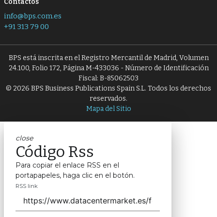
Contactos
info@bps.com.es
+91 313 79 00
BPS está inscrita en el Registro Mercantil de Madrid, Volumen
24.100, Folio 172, Página M-433036 - Número de Identificación
Fiscal: B-85062503
© 2026 BPS Business Publications Spain S.L. Todos los derechos
reservados.
Mapa del Sitio
close
Código Rss
Para copiar el enlace RSS en el
portapapeles, haga clic en el botón.
RSS link