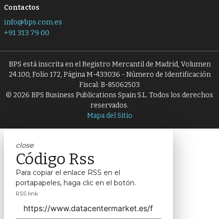
Contactos
info@bps.com.es
+91 313 79 00
BPS está inscrita en el Registro Mercantil de Madrid, Volumen
24.100, Folio 172, Página M-433036 - Número de Identificación
Fiscal: B-85062503
© 2026 BPS Business Publications Spain S.L. Todos los derechos
reservados.
Mapa del Sitio
close
Código Rss
Para copiar el enlace RSS en el
portapapeles, haga clic en el botón.
RSS link