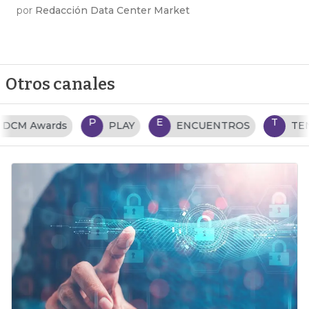
por
Redacción Data Center Market
Otros canales
P
E
T
PLAY
ENCUENTROS
TENDENCIAS TI