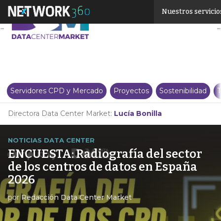
Linkedin
Nuestros servicio
Twitter
Servidores CPD y Mercado
Proyectos
Sostenibilidad
T
Directora Data Center Market:
Lucía Bonilla
NOTICIAS DATA CENTER
ENCUESTA: Radiografía del sector
de los centros de datos en España
2026
por
Redacción Data Center Market