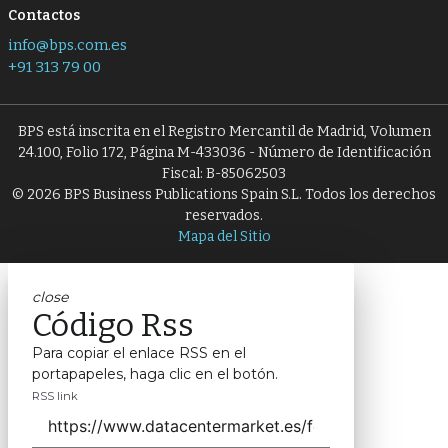
Contactos
info@bps.com.es
+91 313 79 00
BPS está inscrita en el Registro Mercantil de Madrid, Volumen
24.100, Folio 172, Página M-433036 - Número de Identificación
Fiscal: B-85062503
© 2026 BPS Business Publications Spain S.L. Todos los derechos
reservados.
Mapa del Sitio
close
Código Rss
Para copiar el enlace RSS en el
portapapeles, haga clic en el botón.
RSS link