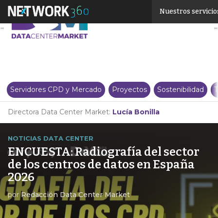
Linkedin
Nuestros servicio
Twitter
Servidores CPD y Mercado
Proyectos
Sostenibilidad
T
Directora Data Center Market:
Lucía Bonilla
NOTICIAS DATA CENTER
ENCUESTA: Radiografía del sector
de los centros de datos en España
2026
por
Redacción Data Center Market