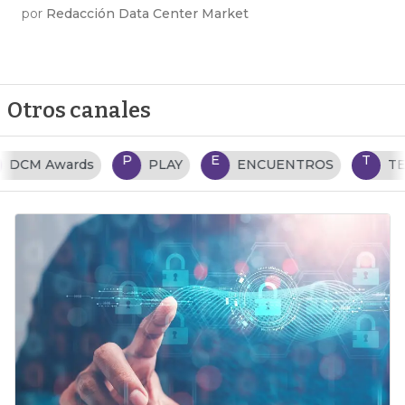
por
Redacción Data Center Market
Otros canales
P
E
T
PLAY
ENCUENTROS
TENDENCIAS TI