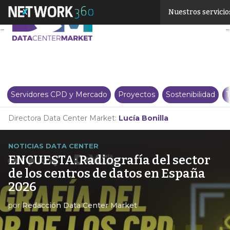
Linkedin
Nuestros servicio
Twitter
Servidores CPD y Mercado
Proyectos
Sostenibilidad
T
Directora Data Center Market:
Lucía Bonilla
NOTICIAS DATA CENTER
ENCUESTA: Radiografía del sector
de los centros de datos en España
2026
por
Redacción Data Center Market