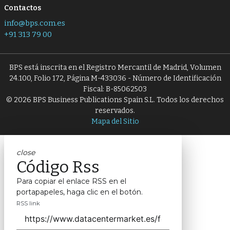
Contactos
info@bps.com.es
+91 313 79 00
BPS está inscrita en el Registro Mercantil de Madrid, Volumen
24.100, Folio 172, Página M-433036 - Número de Identificación
Fiscal: B-85062503
© 2026 BPS Business Publications Spain S.L. Todos los derechos
reservados.
Mapa del Sitio
close
Código Rss
Para copiar el enlace RSS en el
portapapeles, haga clic en el botón.
RSS link