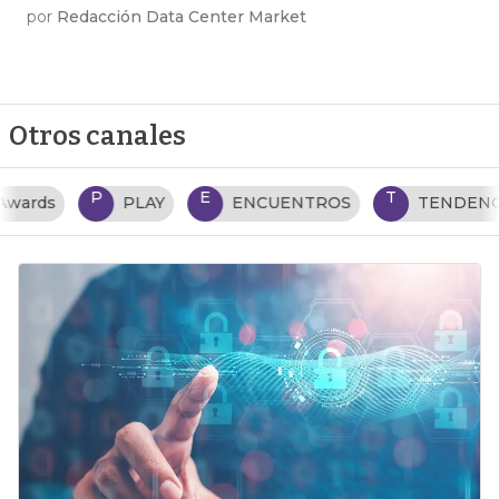
por
Redacción Data Center Market
Otros canales
P
E
T
PLAY
ENCUENTROS
TENDENCIAS TI