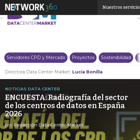
Linkedin
Nuestros servicio
Twitter
Servidores CPD y Mercado
Proyectos
Sostenibilidad
T
Directora Data Center Market:
Lucía Bonilla
NOTICIAS DATA CENTER
ENCUESTA: Radiografía del sector
de los centros de datos en España
2026
por
Redacción Data Center Market