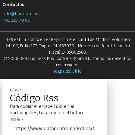
Contactos
info@bps.com.es
+91 313 79 00
BPS está inscrita en el Registro Mercantil de Madrid, Volumen
24.100, Folio 172, Página M-433036 - Número de Identificación
Fiscal: B-85062503
© 2026 BPS Business Publications Spain S.L. Todos los derechos
reservados.
Mapa del Sitio
close
Código Rss
Para copiar el enlace RSS en el
portapapeles, haga clic en el botón.
RSS link