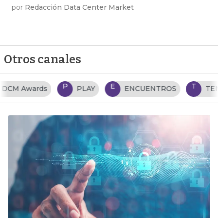
por
Redacción Data Center Market
Otros canales
P
E
T
PLAY
ENCUENTROS
TENDENCIAS TI