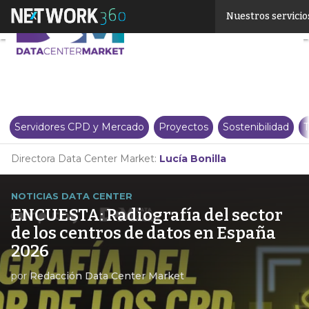
Linkedin
Nuestros servicio
Twitter
Servidores CPD y Mercado
Proyectos
Sostenibilidad
T
Directora Data Center Market:
Lucía Bonilla
NOTICIAS DATA CENTER
ENCUESTA: Radiografía del sector
de los centros de datos en España
2026
por
Redacción Data Center Market