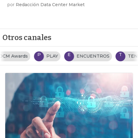
por
Redacción Data Center Market
Otros canales
P
E
T
PLAY
ENCUENTROS
TENDENCIAS TI