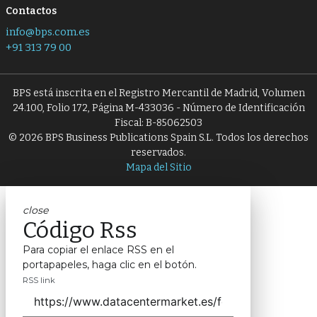
Contactos
info@bps.com.es
+91 313 79 00
BPS está inscrita en el Registro Mercantil de Madrid, Volumen
24.100, Folio 172, Página M-433036 - Número de Identificación
Fiscal: B-85062503
© 2026 BPS Business Publications Spain S.L. Todos los derechos
reservados.
Mapa del Sitio
close
Código Rss
Para copiar el enlace RSS en el
portapapeles, haga clic en el botón.
RSS link