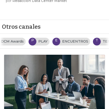
por
Redacción Data Center Market
Otros canales
P
E
T
PLAY
ENCUENTROS
TENDENCIAS TI