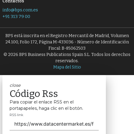
Contactos
info@bps.com.es
+91 313 79 00
BPS está inscrita en el Registro Mercantil de Madrid, Volumen
24.100, Folio 172, Página M-433036 - Número de Identificación
Fiscal: B-85062503
© 2026 BPS Business Publications Spain S.L. Todos los derechos
reservados.
Mapa del Sitio
close
Código Rss
Para copiar el enlace RSS en el
portapapeles, haga clic en el botón.
RSS link