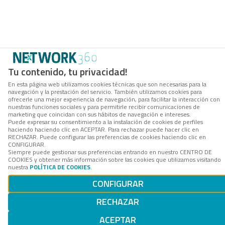
Tu contenido, tu privacidad!
En esta página web utilizamos cookies técnicas que son necesarias para la
navegación y la prestación del servicio. También utilizamos cookies para
ofrecerle una mejor experiencia de navegación, para facilitar la interacción con
nuestras funciones sociales y para permitirle recibir comunicaciones de
marketing que coincidan con sus hábitos de navegación e intereses.
Puede expresar su consentimiento a la instalación de cookies de perfiles
haciendo haciendo clic en ACEPTAR. Para rechazar puede hacer clic en
RECHAZAR. Puede configurar las preferencias de cookies haciendo clic en
CONFIGURAR.
Siempre puede gestionar sus preferencias entrando en nuestro CENTRO DE
COOKIES y obtener más información sobre las cookies que utilizamos visitando
nuestra
POLÍTICA DE COOKIES
.
CONFIGURAR
RECHAZAR
ACEPTAR