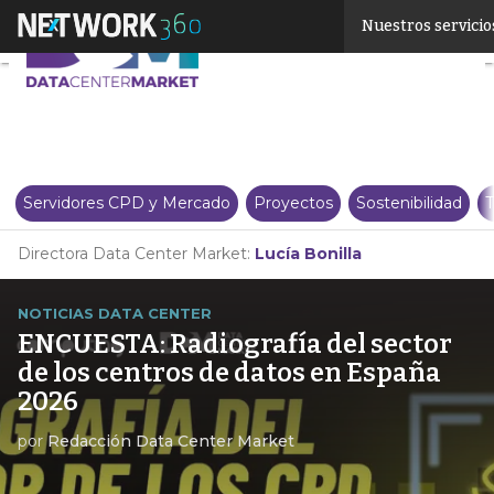
Linkedin
Nuestros servicio
Twitter
Servidores CPD y Mercado
Proyectos
Sostenibilidad
T
Directora Data Center Market:
Lucía Bonilla
NOTICIAS DATA CENTER
ENCUESTA: Radiografía del sector
de los centros de datos en España
2026
por
Redacción Data Center Market