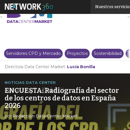
Linkedin
Nuestros servicio
Twitter
Servidores CPD y Mercado
Proyectos
Sostenibilidad
T
Directora Data Center Market:
Lucía Bonilla
NOTICIAS DATA CENTER
ENCUESTA: Radiografía del sector
de los centros de datos en España
2026
por
Redacción Data Center Market