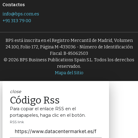
Contactos
info@bps.com.es
+91 313 79 00
BPS está inscrita en el Registro Mercantil de Madrid, Volumen
24.100, Folio 172, Página M-433036 - Número de Identificación
Fiscal: B-85062503
© 2026 BPS Business Publications Spain S.L. Todos los derechos
reservados.
Mapa del Sitio
close
Código Rss
Para copiar el enlace RSS en el
portapapeles, haga clic en el botón.
RSS link