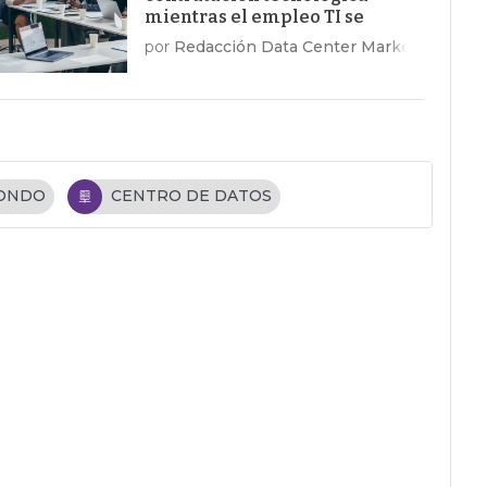
mientras el empleo TI se
recupera en EE.UU.
por
Redacción Data Center Market
FONDO
CENTRO DE DATOS