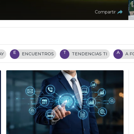
Compartir
E
T
A
AY
ENCUENTROS
TENDENCIAS TI
A 