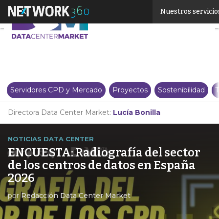
Linkedin
Nuestros servicio
Twitter
Servidores CPD y Mercado
Proyectos
Sostenibilidad
T
Directora Data Center Market:
Lucía Bonilla
NOTICIAS DATA CENTER
ENCUESTA: Radiografía del sector
de los centros de datos en España
2026
por
Redacción Data Center Market