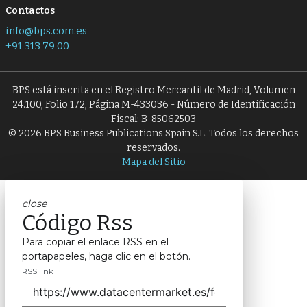
Contactos
info@bps.com.es
+91 313 79 00
BPS está inscrita en el Registro Mercantil de Madrid, Volumen
24.100, Folio 172, Página M-433036 - Número de Identificación
Fiscal: B-85062503
© 2026 BPS Business Publications Spain S.L. Todos los derechos
reservados.
Mapa del Sitio
close
Código Rss
Para copiar el enlace RSS en el
portapapeles, haga clic en el botón.
RSS link