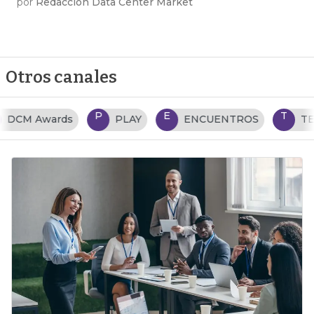
por
Redacción Data Center Market
Otros canales
P
E
T
PLAY
ENCUENTROS
TENDENCIAS TI