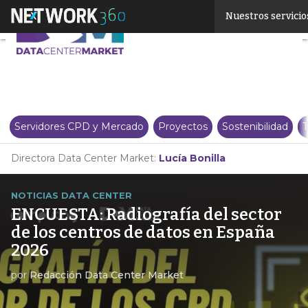
Linkedin
Nuestros servicio
Twitter
Servidores CPD y Mercado
Proyectos
Sostenibilidad
T
Directora Data Center Market:
Lucía Bonilla
NOTICIAS DATA CENTER
ENCUESTA: Radiografía del sector
de los centros de datos en España
2026
por
Redacción Data Center Market