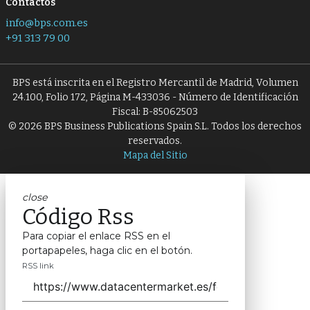
Contactos
info@bps.com.es
+91 313 79 00
BPS está inscrita en el Registro Mercantil de Madrid, Volumen
24.100, Folio 172, Página M-433036 - Número de Identificación
Fiscal: B-85062503
© 2026 BPS Business Publications Spain S.L. Todos los derechos
reservados.
Mapa del Sitio
close
Código Rss
Para copiar el enlace RSS en el
portapapeles, haga clic en el botón.
RSS link