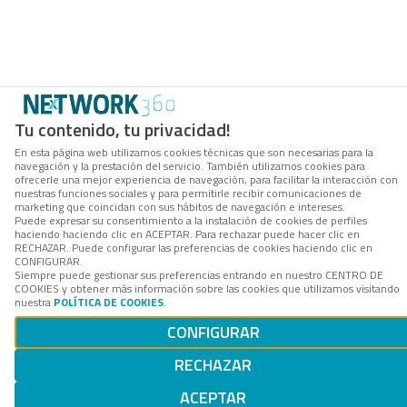
Tu contenido, tu privacidad!
En esta página web utilizamos cookies técnicas que son necesarias para la
navegación y la prestación del servicio. También utilizamos cookies para
ofrecerle una mejor experiencia de navegación, para facilitar la interacción con
nuestras funciones sociales y para permitirle recibir comunicaciones de
marketing que coincidan con sus hábitos de navegación e intereses.
Puede expresar su consentimiento a la instalación de cookies de perfiles
haciendo haciendo clic en ACEPTAR. Para rechazar puede hacer clic en
RECHAZAR. Puede configurar las preferencias de cookies haciendo clic en
CONFIGURAR.
Siempre puede gestionar sus preferencias entrando en nuestro CENTRO DE
COOKIES y obtener más información sobre las cookies que utilizamos visitando
nuestra
POLÍTICA DE COOKIES
.
CONFIGURAR
RECHAZAR
ACEPTAR