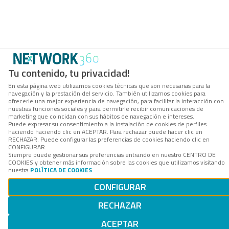
Tu contenido, tu privacidad!
En esta página web utilizamos cookies técnicas que son necesarias para la
navegación y la prestación del servicio. También utilizamos cookies para
ofrecerle una mejor experiencia de navegación, para facilitar la interacción con
nuestras funciones sociales y para permitirle recibir comunicaciones de
marketing que coincidan con sus hábitos de navegación e intereses.
Puede expresar su consentimiento a la instalación de cookies de perfiles
haciendo haciendo clic en ACEPTAR. Para rechazar puede hacer clic en
RECHAZAR. Puede configurar las preferencias de cookies haciendo clic en
CONFIGURAR.
Siempre puede gestionar sus preferencias entrando en nuestro CENTRO DE
COOKIES y obtener más información sobre las cookies que utilizamos visitando
nuestra
POLÍTICA DE COOKIES
.
CONFIGURAR
RECHAZAR
ACEPTAR