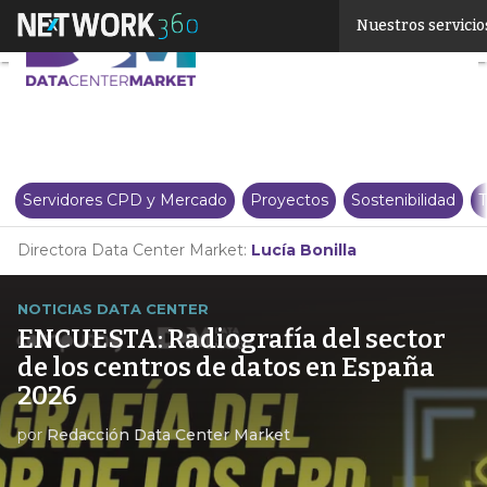
Linkedin
Nuestros servicio
Twitter
Servidores CPD y Mercado
Proyectos
Sostenibilidad
T
Directora Data Center Market:
Lucía Bonilla
NOTICIAS DATA CENTER
ENCUESTA: Radiografía del sector
de los centros de datos en España
2026
por
Redacción Data Center Market