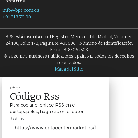
Contactos
info@bps.com.es
+91 313 79 00
BPS está inscrita en el Registro Mercantil de Madrid, Volumen
24.100, Folio 172, Página M-433036 - Número de Identificación
Fiscal: B-85062503
© 2026 BPS Business Publications Spain S.L. Todos los derechos
reservados.
Mapa del Sitio
close
Código Rss
Para copiar el enlace RSS en el
portapapeles, haga clic en el botón.
RSS link