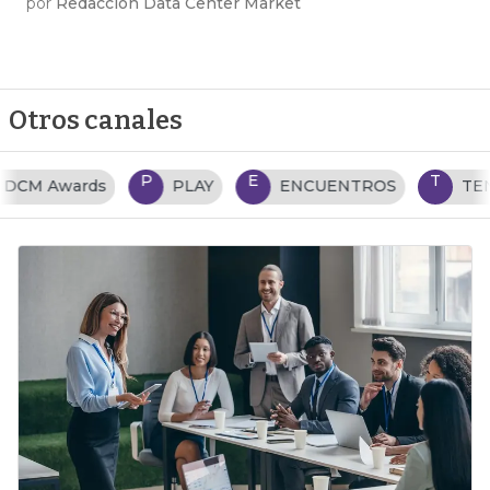
por
Redacción Data Center Market
Otros canales
P
E
T
PLAY
ENCUENTROS
TENDENCIAS TI