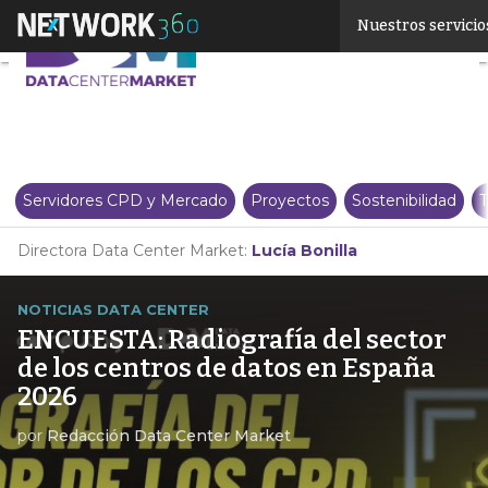
Linkedin
Nuestros servicio
Twitter
Servidores CPD y Mercado
Proyectos
Sostenibilidad
T
Directora Data Center Market:
Lucía Bonilla
NOTICIAS DATA CENTER
ENCUESTA: Radiografía del sector
de los centros de datos en España
2026
por
Redacción Data Center Market