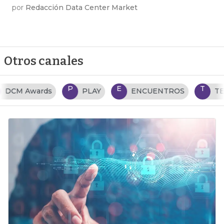
por
Redacción Data Center Market
Otros canales
P
E
T
PLAY
ENCUENTROS
TENDENCIAS TI