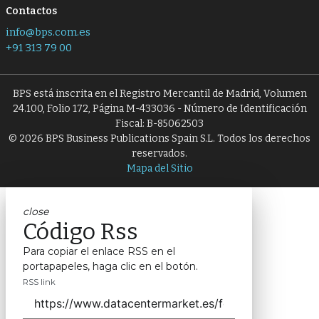
Contactos
info@bps.com.es
+91 313 79 00
BPS está inscrita en el Registro Mercantil de Madrid, Volumen
24.100, Folio 172, Página M-433036 - Número de Identificación
Fiscal: B-85062503
© 2026 BPS Business Publications Spain S.L. Todos los derechos
reservados.
Mapa del Sitio
close
Código Rss
Para copiar el enlace RSS en el
portapapeles, haga clic en el botón.
RSS link