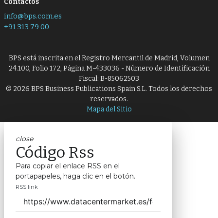
Contactos
info@bps.com.es
+91 313 79 00
BPS está inscrita en el Registro Mercantil de Madrid, Volumen
24.100, Folio 172, Página M-433036 - Número de Identificación
Fiscal: B-85062503
© 2026 BPS Business Publications Spain S.L. Todos los derechos
reservados.
Mapa del Sitio
close
Código Rss
Para copiar el enlace RSS en el
portapapeles, haga clic en el botón.
RSS link