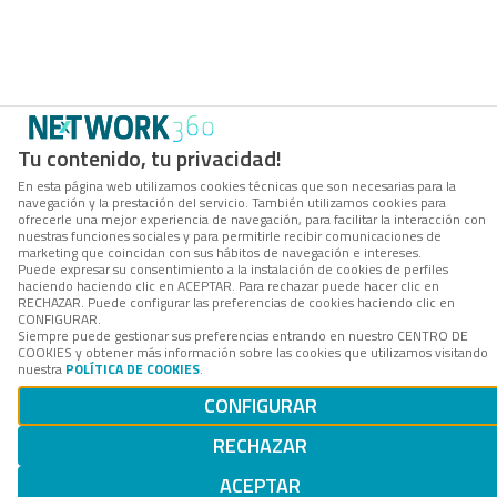
Tu contenido, tu privacidad!
En esta página web utilizamos cookies técnicas que son necesarias para la
navegación y la prestación del servicio. También utilizamos cookies para
ofrecerle una mejor experiencia de navegación, para facilitar la interacción con
nuestras funciones sociales y para permitirle recibir comunicaciones de
marketing que coincidan con sus hábitos de navegación e intereses.
Puede expresar su consentimiento a la instalación de cookies de perfiles
haciendo haciendo clic en ACEPTAR. Para rechazar puede hacer clic en
RECHAZAR. Puede configurar las preferencias de cookies haciendo clic en
CONFIGURAR.
Siempre puede gestionar sus preferencias entrando en nuestro CENTRO DE
COOKIES y obtener más información sobre las cookies que utilizamos visitando
nuestra
POLÍTICA DE COOKIES
.
CONFIGURAR
RECHAZAR
ACEPTAR