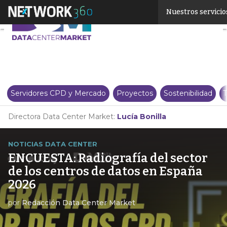
Linkedin
Nuestros servicio
Twitter
Servidores CPD y Mercado
Proyectos
Sostenibilidad
T
Directora Data Center Market:
Lucía Bonilla
NOTICIAS DATA CENTER
ENCUESTA: Radiografía del sector
de los centros de datos en España
2026
por
Redacción Data Center Market