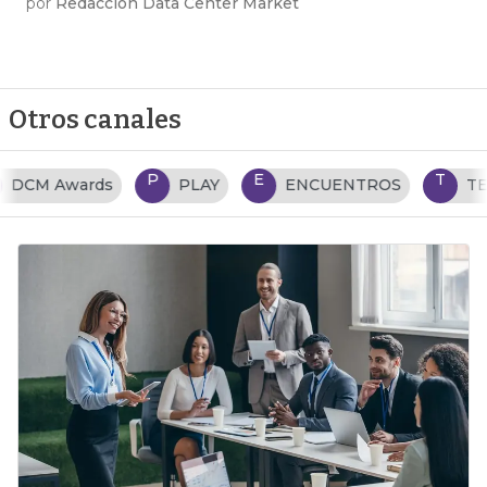
por
Redacción Data Center Market
Otros canales
P
E
T
PLAY
ENCUENTROS
TENDENCIAS TI