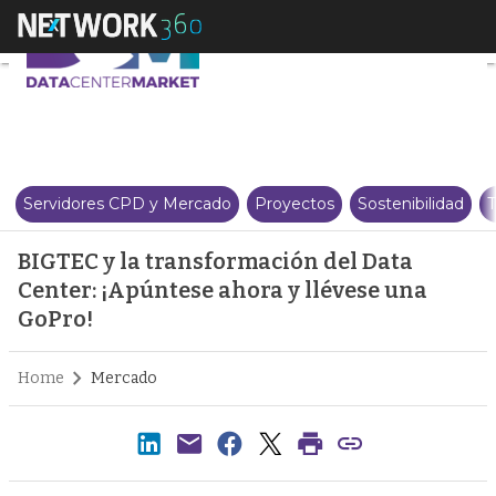
BIGTEC y la transformación del 
Servidores CPD y Mercado
Proyectos
Sostenibilidad
T
BIGTEC y la transformación del Data
Center: ¡Apúntese ahora y llévese una
GoPro!
Home
Mercado