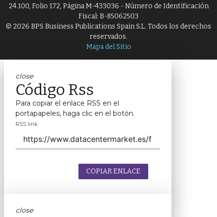
24.100, Folio 172, Página M-433036 - Número de Identificación
Fiscal: B-85062503
© 2026 BPS Business Publications Spain S.L. Todos los derechos
reservados.
Mapa del Sitio
close
Código Rss
Para copiar el enlace RSS en el
portapapeles, haga clic en el botón.
RSS link
COPIAR ENLACE
close