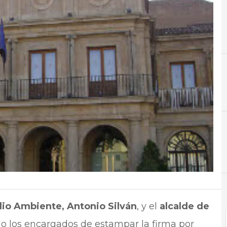
A
Ahorro
io Ambiente, Antonio Silván
, y el
alcalde de
do los encargados de estampar la firma por