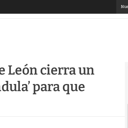
León cierra un contrato con ‘Caléndula’ para que ac
Nue
 León cierra un
ndula’ para que