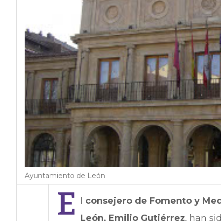
Ayuntamiento de León
E
l
consejero de Fomento y Med
León, Emilio Gutiérrez
, han si