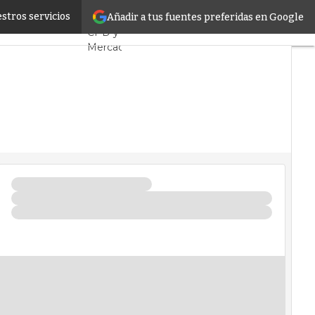
túe como su CPD
stros servicios
Añadir a tus fuentes preferidas en Google
Servidores
CPD y
Mercado
Proyectos
Sostenibilidad
Tendencias
TI
Datacenter
infrastructure
Análisis
Centros
de
Datos
Inteligencia
Artificial