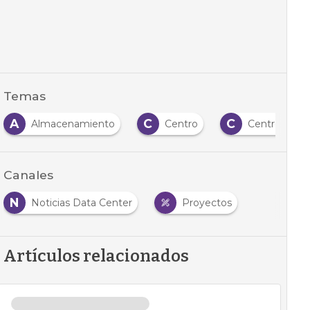
Temas
A
C
C
Almacenamiento
Centro
Centros de d
Canales
N
Noticias Data Center
Proyectos
Artículos relacionados