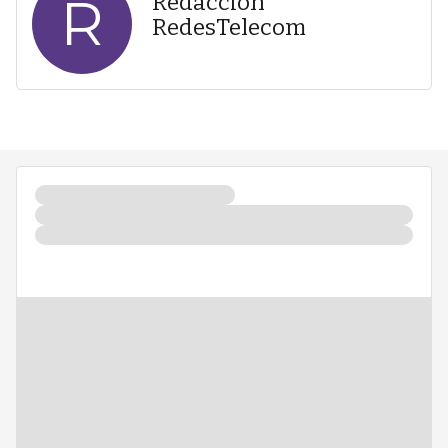
R
Redacción
RedesTelecom