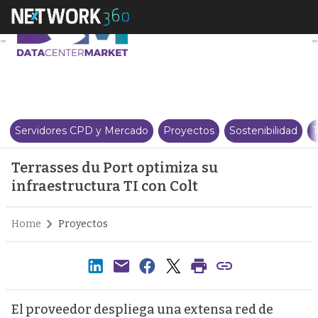
Terrasses du Port optimiza su in
Servidores CPD y Mercado
Proyectos
Sostenibilidad
T
Terrasses du Port optimiza su
infraestructura TI con Colt
Home
Proyectos
El proveedor despliega una extensa red de