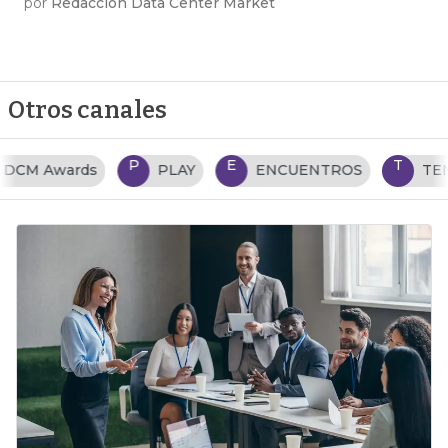
por
Redacción Data Center Market
Otros canales
P
E
T
PLAY
ENCUENTROS
TENDENCIAS TI