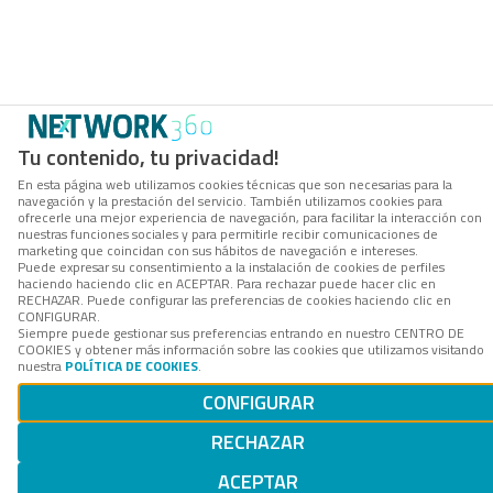
Tu contenido, tu privacidad!
En esta página web utilizamos cookies técnicas que son necesarias para la
navegación y la prestación del servicio. También utilizamos cookies para
ofrecerle una mejor experiencia de navegación, para facilitar la interacción con
nuestras funciones sociales y para permitirle recibir comunicaciones de
marketing que coincidan con sus hábitos de navegación e intereses.
Puede expresar su consentimiento a la instalación de cookies de perfiles
haciendo haciendo clic en ACEPTAR. Para rechazar puede hacer clic en
RECHAZAR. Puede configurar las preferencias de cookies haciendo clic en
CONFIGURAR.
Siempre puede gestionar sus preferencias entrando en nuestro CENTRO DE
COOKIES y obtener más información sobre las cookies que utilizamos visitando
nuestra
POLÍTICA DE COOKIES
.
CONFIGURAR
RECHAZAR
ACEPTAR