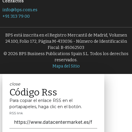
Contactos
info@bps.com.es
+91 313 79 00
BPS está inscrita en el Registro Mercantil de Madrid, Volumen
24.100, Folio 172, Página M-433036 - Número de Identificación
Fiscal: B-85062503
© 2026 BPS Business Publications Spain S.L. Todos los derechos
reservados.
Mapa del Sitio
close
Código Rss
Para copiar el enlace RSS en el
portapapeles, haga clic en el botón.
RSS link