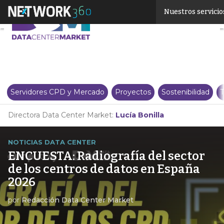
Linkedin
Nuestros servicio
Twitter
Servidores CPD y Mercado
Proyectos
Sostenibilidad
T
Directora Data Center Market:
Lucía Bonilla
NOTICIAS DATA CENTER
ENCUESTA: Radiografía del sector
de los centros de datos en España
2026
por
Redacción Data Center Market