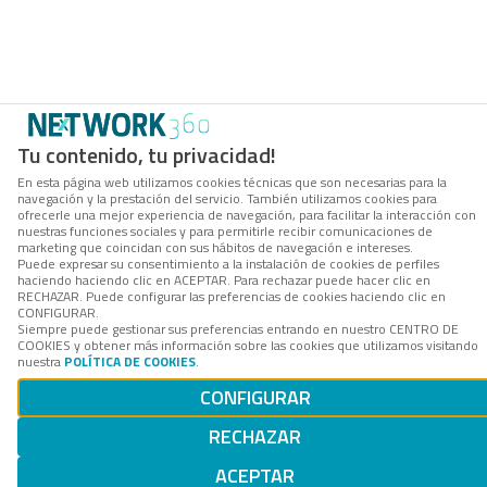
Tu contenido, tu privacidad!
En esta página web utilizamos cookies técnicas que son necesarias para la
navegación y la prestación del servicio. También utilizamos cookies para
ofrecerle una mejor experiencia de navegación, para facilitar la interacción con
nuestras funciones sociales y para permitirle recibir comunicaciones de
marketing que coincidan con sus hábitos de navegación e intereses.
Puede expresar su consentimiento a la instalación de cookies de perfiles
haciendo haciendo clic en ACEPTAR. Para rechazar puede hacer clic en
RECHAZAR. Puede configurar las preferencias de cookies haciendo clic en
CONFIGURAR.
Siempre puede gestionar sus preferencias entrando en nuestro CENTRO DE
COOKIES y obtener más información sobre las cookies que utilizamos visitando
nuestra
POLÍTICA DE COOKIES
.
CONFIGURAR
RECHAZAR
ACEPTAR