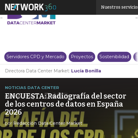
Linkedin
Nuestros servicio
Twitter
Servidores CPD y Mercado
Proyectos
Sostenibilidad
T
Directora Data Center Market:
Lucía Bonilla
NOTICIAS DATA CENTER
ENCUESTA: Radiografía del sector
de los centros de datos en España
2026
por
Redacción Data Center Market