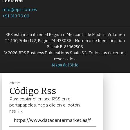
Contactos
info@bps.com.es
+91 313 79 00
BPS está inscrita en el Registro Mercantil de Madrid, Volumen
24.100, Folio 172, Página M-433036 - Número de Identificación
Fiscal: B-85062503
© 2026 BPS Business Publications Spain S.L. Todos los derechos
reservados.
Mapa del Sitio
close
Código Rss
Para copiar el enlace RSS en el
portapapeles, haga clic en el botón.
RSS link