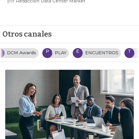
por
Redacción Data Center Market
Otros canales
P
E
T
PLAY
ENCUENTROS
TENDENCIAS TI