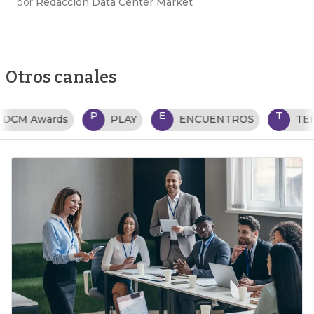
por
Redacción Data Center Market
Otros canales
P
E
T
PLAY
ENCUENTROS
TENDENCIAS TI