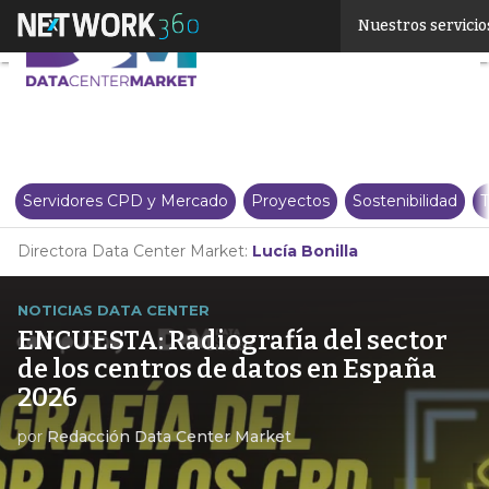
Linkedin
Nuestros servicio
Twitter
Servidores CPD y Mercado
Proyectos
Sostenibilidad
T
Directora Data Center Market:
Lucía Bonilla
NOTICIAS DATA CENTER
ENCUESTA: Radiografía del sector
de los centros de datos en España
2026
por
Redacción Data Center Market