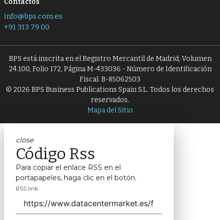
Contactos
info@bps.com.es
+91 313 79 00
BPS está inscrita en el Registro Mercantil de Madrid, Volumen
24.100, Folio 172, Página M-433036 - Número de Identificación
Fiscal: B-85062503
© 2026 BPS Business Publications Spain S.L. Todos los derechos
reservados.
Mapa del Sitio
close
Código Rss
Para copiar el enlace RSS en el
portapapeles, haga clic en el botón.
RSS link