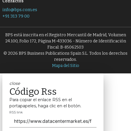
Contactos
info@bps.com.es
+91 313 79 00
BPS está inscrita en el Registro Mercantil de Madrid, Volumen
24.100, Folio 172, Página M-433036 - Número de Identificación
Fiscal: B-85062503
© 2026 BPS Business Publications Spain S.L. Todos los derechos
reservados.
Mapa del Sitio
close
Código Rss
Para copiar el enlace RSS en el
portapapeles, haga clic en el botón.
RSS link