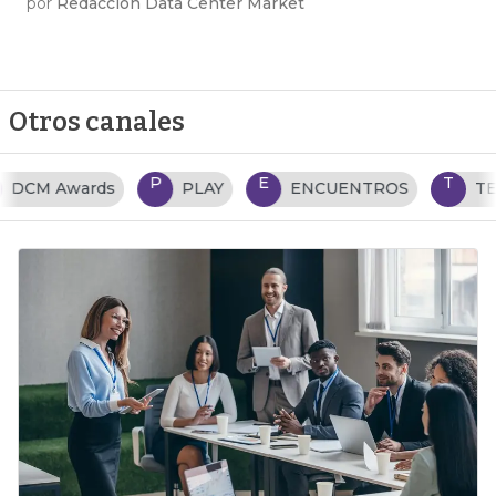
por
Redacción Data Center Market
Otros canales
P
E
T
PLAY
ENCUENTROS
TENDENCIAS TI