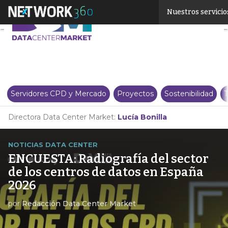
Linkedin
Nuestros servicio
Twitter
Servidores CPD y Mercado
Proyectos
Sostenibilidad
T
Directora Data Center Market:
Lucía Bonilla
NOTICIAS DATA CENTER
ENCUESTA: Radiografía del sector
de los centros de datos en España
2026
por
Redacción Data Center Market