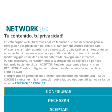
Tu contenido, tu privacidad!
En esta página web utilizamos cookies técnicas que son necesarias para la
navegación y la prestación del servicio. También utilizamos cookies para
ofrecerle una mejor experiencia de navegación, para facilitar la interacción con
nuestras funciones sociales y para permitirle recibir comunicaciones de
marketing que coincidan con sus hábitos de navegación e intereses.
Puede expresar su consentimiento a la instalación de cookies de perfiles
haciendo haciendo clic en ACEPTAR. Para rechazar puede hacer clic en
RECHAZAR. Puede configurar las preferencias de cookies haciendo clic en
CONFIGURAR.
Siempre puede gestionar sus preferencias entrando en nuestro CENTRO DE
COOKIES y obtener más información sobre las cookies que utilizamos visitando
nuestra
POLÍTICA DE COOKIES
.
CONFIGURAR
RECHAZAR
ACEPTAR