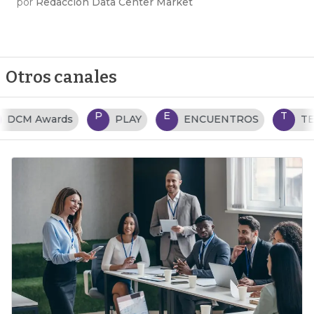
por
Redacción Data Center Market
Otros canales
P
E
T
PLAY
ENCUENTROS
TENDENCIAS TI