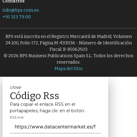
Contactos
info@bps.com.es
+91 313 79 00
BPS está inscrita en el Registro Mercantil de Madrid, Volumen
24.100, Folio 172, Página M-433036 - Número de Identificación
Fiscal: B-85062503
© 2026 BPS Business Publications Spain S.L. Todos los derechos
reservados.
Mapa del Sitio
close
Código Rss
Para copiar el enlace RSS en el
portapapeles, haga clic en el botón.
RSS link