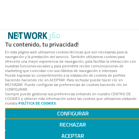
Tu contenido, tu privacidad!
En esta página web utilizamos cookies técnicas que son necesarias para la
navegación y la prestación del servicio. También utilizamos cookies para
ofrecerle una mejor experiencia de navegación, para facilitar la interacción con
nuestras funciones sociales y para permitirle recibir comunicaciones de
marketing que coincidan con sus hábitos de navegación e intereses.
Puede expresar su consentimiento a la instalación de cookies de perfiles
haciendo haciendo clic en ACEPTAR. Para rechazar puede hacer clic en
RECHAZAR. Puede configurar las preferencias de cookies haciendo clic en
CONFIGURAR.
Siempre puede gestionar sus preferencias entrando en nuestro CENTRO DE
COOKIES y obtener más información sobre las cookies que utilizamos visitando
nuestra
POLÍTICA DE COOKIES
.
CONFIGURAR
RECHAZAR
ACEPTAR