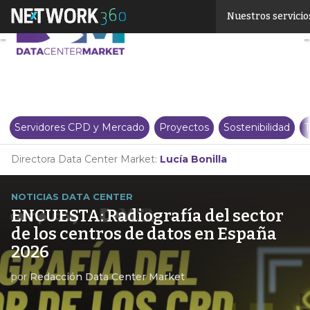
Linkedin
Nuestros servicio
Twitter
Servidores CPD y Mercado
Proyectos
Sostenibilidad
T
Directora Data Center Market:
Lucía Bonilla
NOTICIAS DATA CENTER
ENCUESTA: Radiografía del sector
de los centros de datos en España
2026
por
Redacción Data Center Market