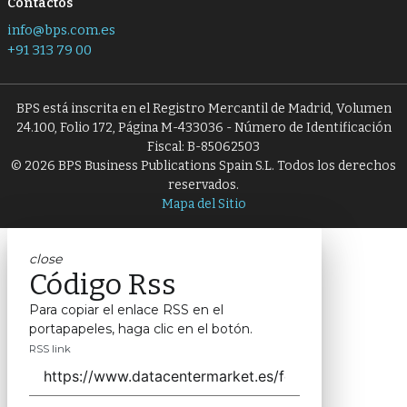
Contactos
info@bps.com.es
+91 313 79 00
BPS está inscrita en el Registro Mercantil de Madrid, Volumen
24.100, Folio 172, Página M-433036 - Número de Identificación
Fiscal: B-85062503
© 2026 BPS Business Publications Spain S.L. Todos los derechos
reservados.
Mapa del Sitio
close
Código Rss
Para copiar el enlace RSS en el
portapapeles, haga clic en el botón.
RSS link