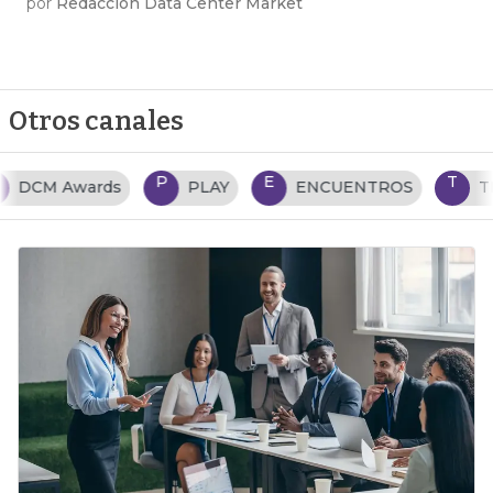
por
Redacción Data Center Market
Otros canales
P
E
T
PLAY
ENCUENTROS
TENDENCIAS TI