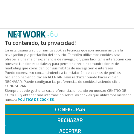
Tu contenido, tu privacidad!
En esta página web utilizamos cookies técnicas que son necesarias para la
navegación y la prestación del servicio. También utilizamos cookies para
ofrecerle una mejor experiencia de navegación, para facilitar la interacción con
nuestras funciones sociales y para permitirle recibir comunicaciones de
marketing que coincidan con sus hábitos de navegación e intereses.
Puede expresar su consentimiento a la instalación de cookies de perfiles
haciendo haciendo clic en ACEPTAR. Para rechazar puede hacer clic en
RECHAZAR. Puede configurar las preferencias de cookies haciendo clic en
CONFIGURAR.
Siempre puede gestionar sus preferencias entrando en nuestro CENTRO DE
COOKIES y obtener más información sobre las cookies que utilizamos visitando
nuestra
POLÍTICA DE COOKIES
.
CONFIGURAR
RECHAZAR
ACEPTAR