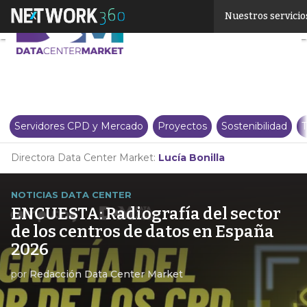
Linkedin
Nuestros servicio
Twitter
Servidores CPD y Mercado
Proyectos
Sostenibilidad
T
Directora Data Center Market:
Lucía Bonilla
NOTICIAS DATA CENTER
ENCUESTA: Radiografía del sector
de los centros de datos en España
2026
por
Redacción Data Center Market