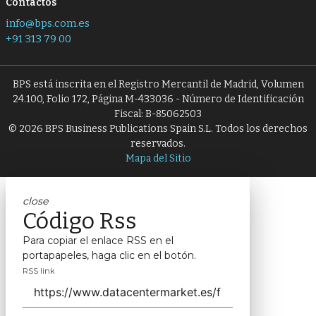
Contactos
info@bps.com.es
+91 313 79 00
BPS está inscrita en el Registro Mercantil de Madrid, Volumen
24.100, Folio 172, Página M-433036 - Número de Identificación
Fiscal: B-85062503
© 2026 BPS Business Publications Spain S.L. Todos los derechos
reservados.
Mapa del Sitio
close
Código Rss
Para copiar el enlace RSS en el
portapapeles, haga clic en el botón.
RSS link