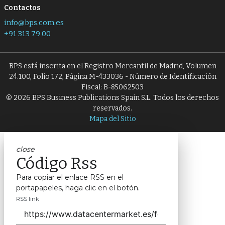
Contactos
info@bps.com.es
+91 313 79 00
BPS está inscrita en el Registro Mercantil de Madrid, Volumen
24.100, Folio 172, Página M-433036 - Número de Identificación
Fiscal: B-85062503
© 2026 BPS Business Publications Spain S.L. Todos los derechos
reservados.
Mapa del Sitio
close
Código Rss
Para copiar el enlace RSS en el
portapapeles, haga clic en el botón.
RSS link