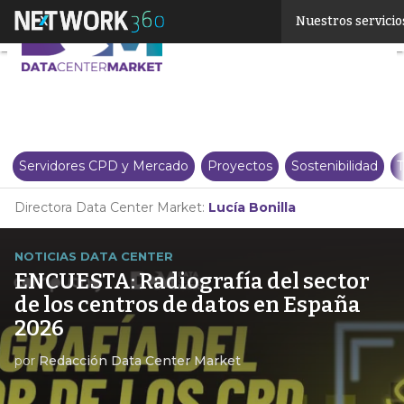
Linkedin
Nuestros servicio
Twitter
Servidores CPD y Mercado
Proyectos
Sostenibilidad
T
Directora Data Center Market:
Lucía Bonilla
NOTICIAS DATA CENTER
ENCUESTA: Radiografía del sector
de los centros de datos en España
2026
por
Redacción Data Center Market