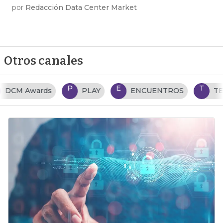
por
Redacción Data Center Market
Otros canales
P
E
T
PLAY
ENCUENTROS
TENDENCIAS TI