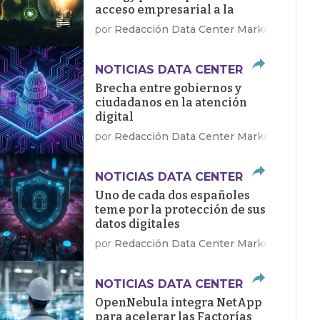
acceso empresarial a la
energía limpia
por
Redacción Data Center Market
NOTICIAS DATA CENTER
Brecha entre gobiernos y
ciudadanos en la atención
digital
por
Redacción Data Center Market
NOTICIAS DATA CENTER
Uno de cada dos españoles
teme por la protección de sus
datos digitales
por
Redacción Data Center Market
NOTICIAS DATA CENTER
OpenNebula integra NetApp
para acelerar las Factorías