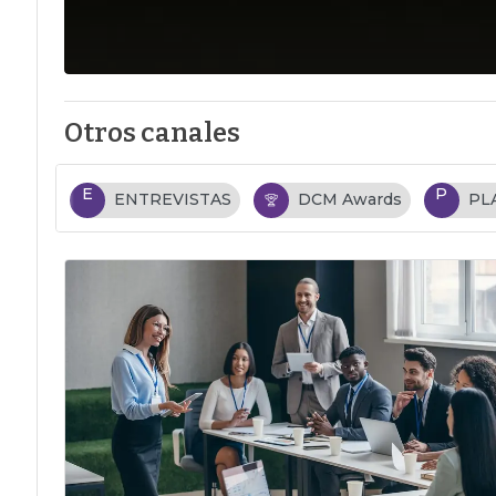
Otros canales
E
P
ENTREVISTAS
DCM Awards
PL
…