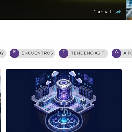
Compartir
E
T
A
AY
ENCUENTROS
TENDENCIAS TI
A 