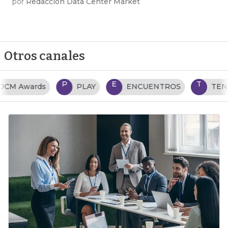
por
Redacción Data Center Market
Otros canales
P
E
T
PLAY
ENCUENTROS
TENDENCIAS TI