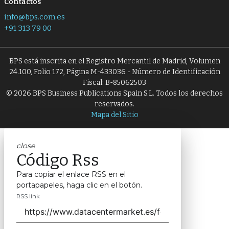
Contactos
info@bps.com.es
+91 313 79 00
BPS está inscrita en el Registro Mercantil de Madrid, Volumen
24.100, Folio 172, Página M-433036 - Número de Identificación
Fiscal: B-85062503
© 2026 BPS Business Publications Spain S.L. Todos los derechos
reservados.
Mapa del Sitio
close
Código Rss
Para copiar el enlace RSS en el
portapapeles, haga clic en el botón.
RSS link