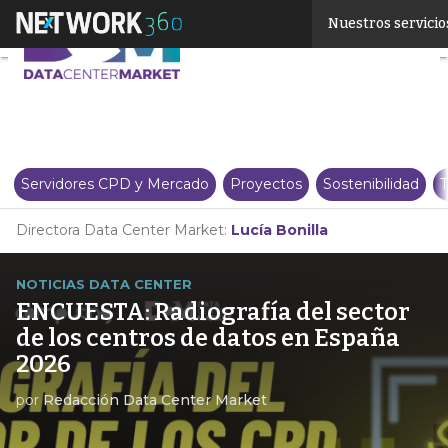
Linkedin
Nuestros servicio
Twitter
Servidores CPD y Mercado
Proyectos
Sostenibilidad
T
Directora Data Center Market:
Lucía Bonilla
NOTICIAS DATA CENTER
ENCUESTA: Radiografía del sector
de los centros de datos en España
2026
por
Redacción Data Center Market