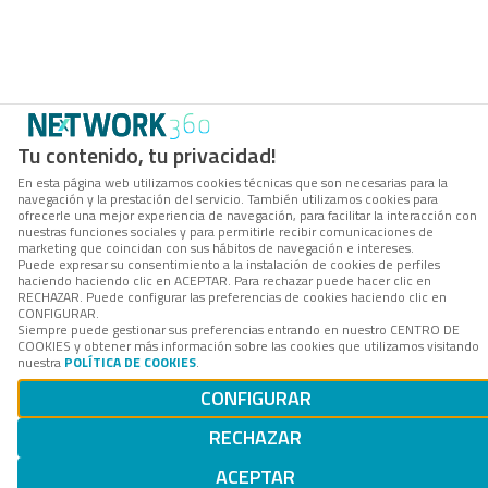
Tu contenido, tu privacidad!
En esta página web utilizamos cookies técnicas que son necesarias para la
navegación y la prestación del servicio. También utilizamos cookies para
ofrecerle una mejor experiencia de navegación, para facilitar la interacción con
nuestras funciones sociales y para permitirle recibir comunicaciones de
marketing que coincidan con sus hábitos de navegación e intereses.
Puede expresar su consentimiento a la instalación de cookies de perfiles
haciendo haciendo clic en ACEPTAR. Para rechazar puede hacer clic en
RECHAZAR. Puede configurar las preferencias de cookies haciendo clic en
CONFIGURAR.
Siempre puede gestionar sus preferencias entrando en nuestro CENTRO DE
COOKIES y obtener más información sobre las cookies que utilizamos visitando
nuestra
POLÍTICA DE COOKIES
.
CONFIGURAR
RECHAZAR
ACEPTAR