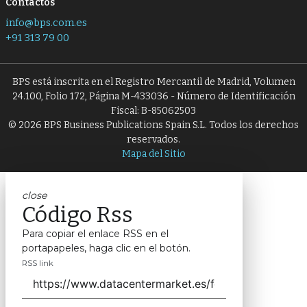
Contactos
info@bps.com.es
+91 313 79 00
BPS está inscrita en el Registro Mercantil de Madrid, Volumen
24.100, Folio 172, Página M-433036 - Número de Identificación
Fiscal: B-85062503
© 2026 BPS Business Publications Spain S.L. Todos los derechos
reservados.
Mapa del Sitio
close
Código Rss
Para copiar el enlace RSS en el
portapapeles, haga clic en el botón.
RSS link