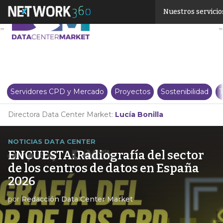
Linkedin
Nuestros servicio
Twitter
Servidores CPD y Mercado
Proyectos
Sostenibilidad
T
Directora Data Center Market:
Lucía Bonilla
NOTICIAS DATA CENTER
ENCUESTA: Radiografía del sector
de los centros de datos en España
2026
por
Redacción Data Center Market