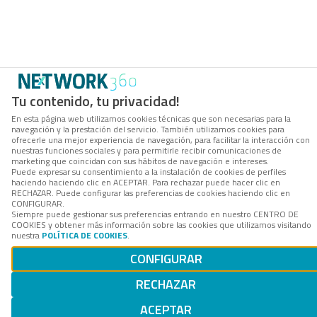
Tu contenido, tu privacidad!
En esta página web utilizamos cookies técnicas que son necesarias para la
navegación y la prestación del servicio. También utilizamos cookies para
ofrecerle una mejor experiencia de navegación, para facilitar la interacción con
nuestras funciones sociales y para permitirle recibir comunicaciones de
marketing que coincidan con sus hábitos de navegación e intereses.
Puede expresar su consentimiento a la instalación de cookies de perfiles
haciendo haciendo clic en ACEPTAR. Para rechazar puede hacer clic en
RECHAZAR. Puede configurar las preferencias de cookies haciendo clic en
CONFIGURAR.
Siempre puede gestionar sus preferencias entrando en nuestro CENTRO DE
COOKIES y obtener más información sobre las cookies que utilizamos visitando
nuestra
POLÍTICA DE COOKIES
.
CONFIGURAR
RECHAZAR
ACEPTAR