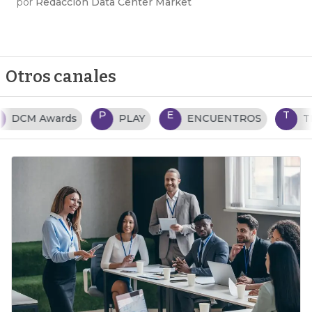
por
Redacción Data Center Market
Otros canales
P
E
T
PLAY
ENCUENTROS
TENDENCIAS TI