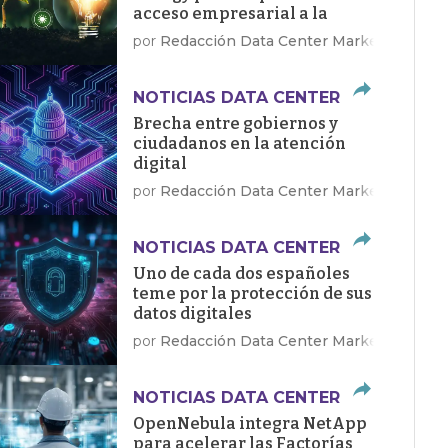
acceso empresarial a la
energía limpia
por
Redacción Data Center Market
NOTICIAS DATA CENTER
Brecha entre gobiernos y
ciudadanos en la atención
digital
por
Redacción Data Center Market
NOTICIAS DATA CENTER
Uno de cada dos españoles
teme por la protección de sus
datos digitales
por
Redacción Data Center Market
NOTICIAS DATA CENTER
OpenNebula integra NetApp
para acelerar las Factorías