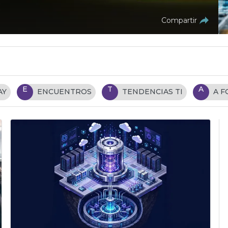
Compartir
E
T
A
AY
ENCUENTROS
TENDENCIAS TI
A 