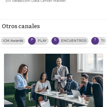
por
Redacción Data Center Market
Otros canales
P
E
T
PLAY
ENCUENTROS
TENDENCIAS TI