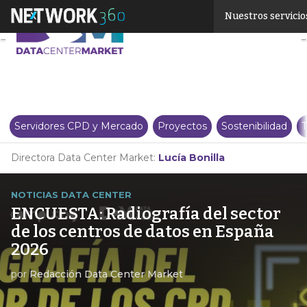
Linkedin
Nuestros servicio
Twitter
Servidores CPD y Mercado
Proyectos
Sostenibilidad
T
Directora Data Center Market:
Lucía Bonilla
NOTICIAS DATA CENTER
ENCUESTA: Radiografía del sector
de los centros de datos en España
2026
por
Redacción Data Center Market