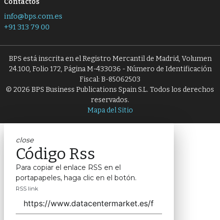
Contactos
info@bps.com.es
+91 313 79 00
BPS está inscrita en el Registro Mercantil de Madrid, Volumen
24.100, Folio 172, Página M-433036 - Número de Identificación
Fiscal: B-85062503
© 2026 BPS Business Publications Spain S.L. Todos los derechos
reservados.
Mapa del Sitio
close
Código Rss
Para copiar el enlace RSS en el
portapapeles, haga clic en el botón.
RSS link