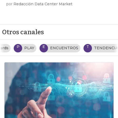
por
Redacción Data Center Market
Otros canales
P
E
T
PLAY
ENCUENTROS
TENDENCIAS TI