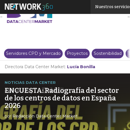
Linkedin
Nuestros servicio
Twitter
Servidores CPD y Mercado
Proyectos
Sostenibilidad
T
Directora Data Center Market:
Lucía Bonilla
NOTICIAS DATA CENTER
ENCUESTA: Radiografía del sector
de los centros de datos en España
2026
por
Redacción Data Center Market