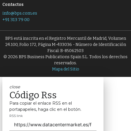
Contactos
info@bps.com.es
+91 313 79 00
BPS está inscrita en el Registro Mercantil de Madrid, Volumen
24.100, Folio 172, Página M-433036 - Número de Identificación
Fiscal: B-85062503
© 2026 BPS Business Publications Spain S.L. Todos los derechos
reservados.
Mapa del Sitio
close
Código Rss
Para copiar el enlace RSS en el
portapapeles, haga clic en el botón.
RSS link