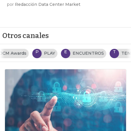
por
Redacción Data Center Market
Otros canales
P
E
T
PLAY
ENCUENTROS
TENDENCIAS TI