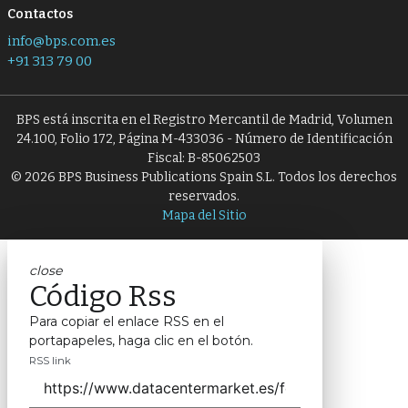
Contactos
info@bps.com.es
+91 313 79 00
BPS está inscrita en el Registro Mercantil de Madrid, Volumen
24.100, Folio 172, Página M-433036 - Número de Identificación
Fiscal: B-85062503
© 2026 BPS Business Publications Spain S.L. Todos los derechos
reservados.
Mapa del Sitio
close
Código Rss
Para copiar el enlace RSS en el
portapapeles, haga clic en el botón.
RSS link