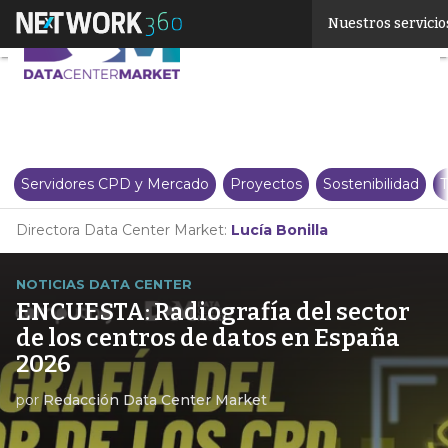
Linkedin
Nuestros servicio
Twitter
Servidores CPD y Mercado
Proyectos
Sostenibilidad
T
Directora Data Center Market:
Lucía Bonilla
NOTICIAS DATA CENTER
ENCUESTA: Radiografía del sector
de los centros de datos en España
2026
por
Redacción Data Center Market