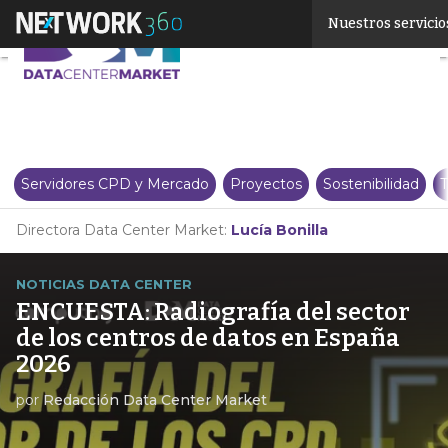
Linkedin
Nuestros servicio
Twitter
Servidores CPD y Mercado
Proyectos
Sostenibilidad
T
Directora Data Center Market:
Lucía Bonilla
NOTICIAS DATA CENTER
ENCUESTA: Radiografía del sector
de los centros de datos en España
2026
por
Redacción Data Center Market