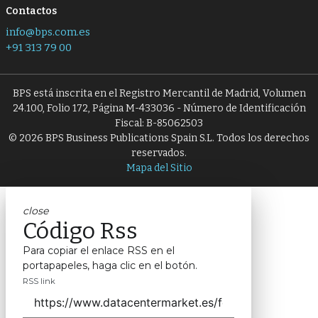
Contactos
info@bps.com.es
+91 313 79 00
BPS está inscrita en el Registro Mercantil de Madrid, Volumen
24.100, Folio 172, Página M-433036 - Número de Identificación
Fiscal: B-85062503
© 2026 BPS Business Publications Spain S.L. Todos los derechos
reservados.
Mapa del Sitio
close
Código Rss
Para copiar el enlace RSS en el
portapapeles, haga clic en el botón.
RSS link