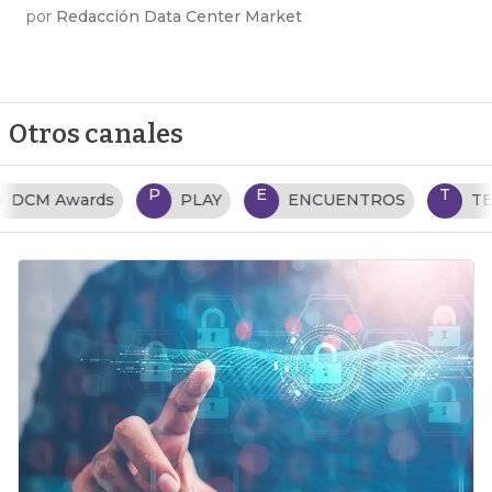
por
Redacción Data Center Market
Otros canales
P
E
T
PLAY
ENCUENTROS
TENDENCIAS TI