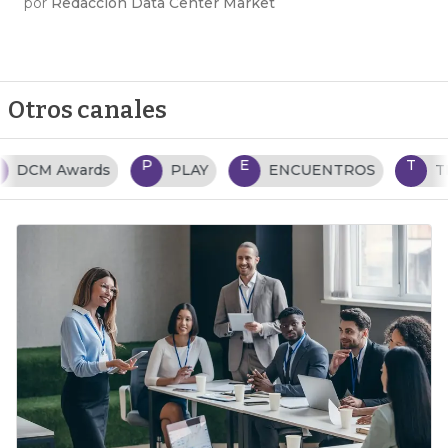
por
Redacción Data Center Market
Otros canales
P
E
T
PLAY
ENCUENTROS
TENDENCIAS TI