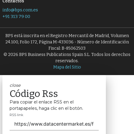
Contactos
info@bps.com.es
+91 313 79 00
BPS está inscrita en el Registro Mercantil de Madrid, Volumen
24.100, Folio 172, Página M-433036 - Número de Identificación
Fiscal: B-85062503
© 2026 BPS Business Publications Spain S.L. Todos los derechos
reservados.
Mapa del Sitio
close
Código Rss
Para copiar el enlace RSS en el
portapapeles, haga clic en el botón.
RSS link