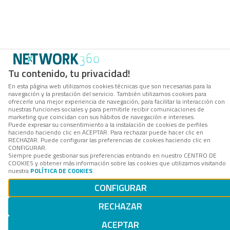
Tu contenido, tu privacidad!
En esta página web utilizamos cookies técnicas que son necesarias para la
navegación y la prestación del servicio. También utilizamos cookies para
ofrecerle una mejor experiencia de navegación, para facilitar la interacción con
nuestras funciones sociales y para permitirle recibir comunicaciones de
marketing que coincidan con sus hábitos de navegación e intereses.
Puede expresar su consentimiento a la instalación de cookies de perfiles
haciendo haciendo clic en ACEPTAR. Para rechazar puede hacer clic en
RECHAZAR. Puede configurar las preferencias de cookies haciendo clic en
CONFIGURAR.
Siempre puede gestionar sus preferencias entrando en nuestro CENTRO DE
COOKIES y obtener más información sobre las cookies que utilizamos visitando
nuestra
POLÍTICA DE COOKIES
.
CONFIGURAR
RECHAZAR
ACEPTAR