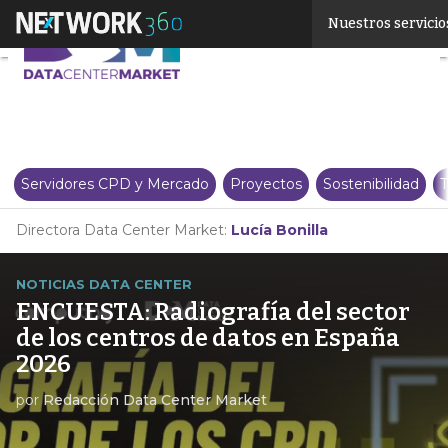
Linkedin
Nuestros servicio
Twitter
Servidores CPD y Mercado
Proyectos
Sostenibilidad
T
Directora Data Center Market:
Lucía Bonilla
NOTICIAS DATA CENTER
ENCUESTA: Radiografía del sector
de los centros de datos en España
2026
por
Redacción Data Center Market