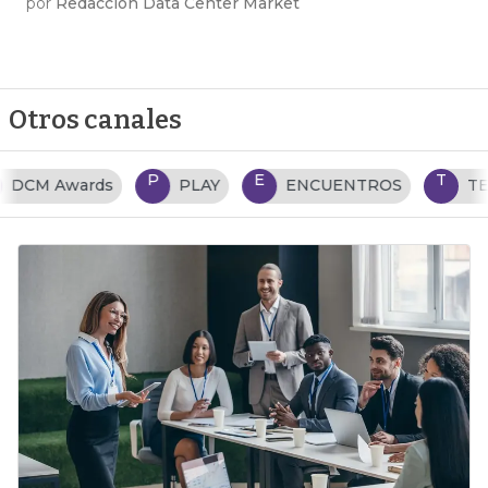
por
Redacción Data Center Market
Otros canales
P
E
T
PLAY
ENCUENTROS
TENDENCIAS TI