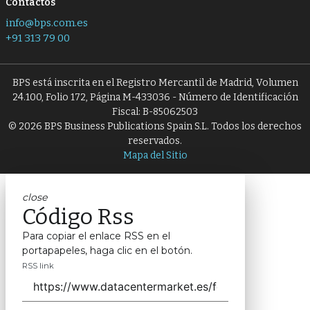
Contactos
info@bps.com.es
+91 313 79 00
BPS está inscrita en el Registro Mercantil de Madrid, Volumen
24.100, Folio 172, Página M-433036 - Número de Identificación
Fiscal: B-85062503
© 2026 BPS Business Publications Spain S.L. Todos los derechos
reservados.
Mapa del Sitio
close
Código Rss
Para copiar el enlace RSS en el
portapapeles, haga clic en el botón.
RSS link