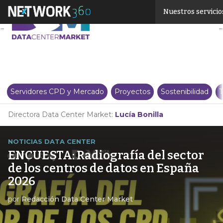
Linkedin
Nuestros servicio
Twitter
Servidores CPD y Mercado
Proyectos
Sostenibilidad
T
Directora Data Center Market:
Lucía Bonilla
NOTICIAS DATA CENTER
ENCUESTA: Radiografía del sector
de los centros de datos en España
2026
por
Redacción Data Center Market