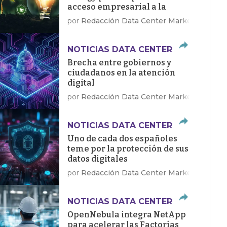
acceso empresarial a la
energía limpia
por
Redacción Data Center Market
NOTICIAS DATA CENTER
Brecha entre gobiernos y
ciudadanos en la atención
digital
por
Redacción Data Center Market
NOTICIAS DATA CENTER
Uno de cada dos españoles
teme por la protección de sus
datos digitales
por
Redacción Data Center Market
NOTICIAS DATA CENTER
OpenNebula integra NetApp
para acelerar las Factorías