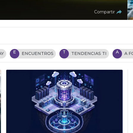
Compartir
E
T
A
AY
ENCUENTROS
TENDENCIAS TI
A 