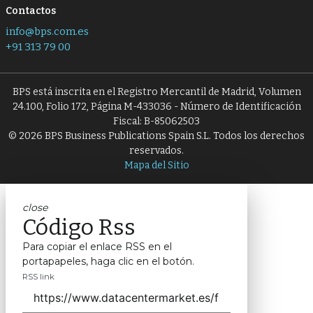
Contactos
info@bps.com.es
+91 313 79 00
BPS está inscrita en el Registro Mercantil de Madrid, Volumen
24.100, Folio 172, Página M-433036 - Número de Identificación
Fiscal: B-85062503
© 2026 BPS Business Publications Spain S.L. Todos los derechos
reservados.
Mapa del Sitio
close
Código Rss
Para copiar el enlace RSS en el
portapapeles, haga clic en el botón.
RSS link