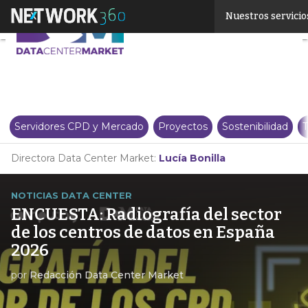
Linkedin
Nuestros servicio
Twitter
Servidores CPD y Mercado
Proyectos
Sostenibilidad
T
Directora Data Center Market:
Lucía Bonilla
NOTICIAS DATA CENTER
ENCUESTA: Radiografía del sector
de los centros de datos en España
2026
por
Redacción Data Center Market