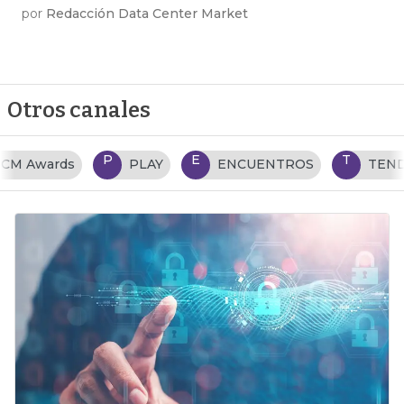
por
Redacción Data Center Market
Otros canales
P
E
T
PLAY
ENCUENTROS
TENDENCIAS TI