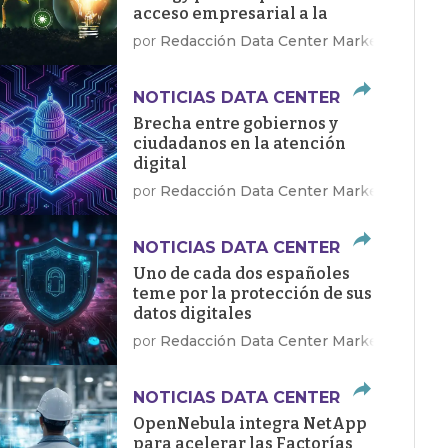
acceso empresarial a la
energía limpia
por
Redacción Data Center Market
NOTICIAS DATA CENTER
Brecha entre gobiernos y
ciudadanos en la atención
digital
por
Redacción Data Center Market
NOTICIAS DATA CENTER
Uno de cada dos españoles
teme por la protección de sus
datos digitales
por
Redacción Data Center Market
NOTICIAS DATA CENTER
OpenNebula integra NetApp
para acelerar las Factorías