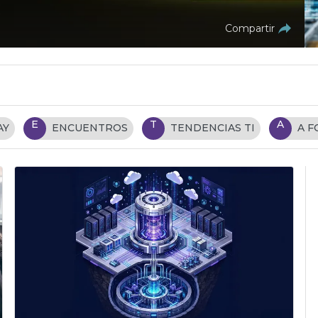
Compartir
E
T
A
AY
ENCUENTROS
TENDENCIAS TI
A 