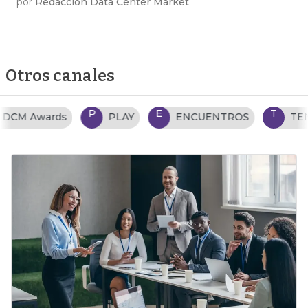
por
Redacción Data Center Market
Otros canales
P
E
T
PLAY
ENCUENTROS
TENDENCIAS TI