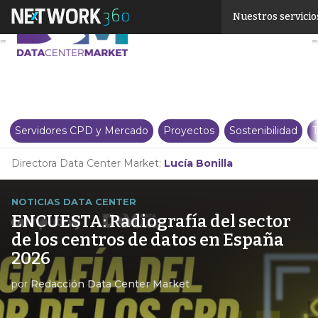
Linkedin
Nuestros servicio
Twitter
Servidores CPD y Mercado
Proyectos
Sostenibilidad
T
Directora Data Center Market:
Lucía Bonilla
NOTICIAS DATA CENTER
ENCUESTA: Radiografía del sector
de los centros de datos en España
2026
por
Redacción Data Center Market