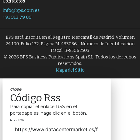
Contactos
info@bps.com.es
+91 313 79 00
BPS está inscrita en el Registro Mercantil de Madrid, Volumen
24.100, Folio 172, Página M-433036 - Número de Identificación
Fiscal: B-85062503
© 2026 BPS Business Publications Spain S.L. Todos los derechos
reservados.
Mapa del Sitio
close
Código Rss
Para copiar el enlace RSS en el
portapapeles, haga clic en el botón.
RSS link