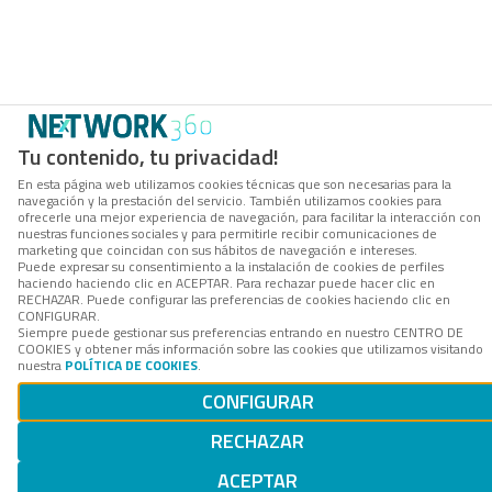
Tu contenido, tu privacidad!
En esta página web utilizamos cookies técnicas que son necesarias para la
navegación y la prestación del servicio. También utilizamos cookies para
ofrecerle una mejor experiencia de navegación, para facilitar la interacción con
nuestras funciones sociales y para permitirle recibir comunicaciones de
marketing que coincidan con sus hábitos de navegación e intereses.
Puede expresar su consentimiento a la instalación de cookies de perfiles
haciendo haciendo clic en ACEPTAR. Para rechazar puede hacer clic en
RECHAZAR. Puede configurar las preferencias de cookies haciendo clic en
CONFIGURAR.
Siempre puede gestionar sus preferencias entrando en nuestro CENTRO DE
COOKIES y obtener más información sobre las cookies que utilizamos visitando
nuestra
POLÍTICA DE COOKIES
.
CONFIGURAR
RECHAZAR
ACEPTAR