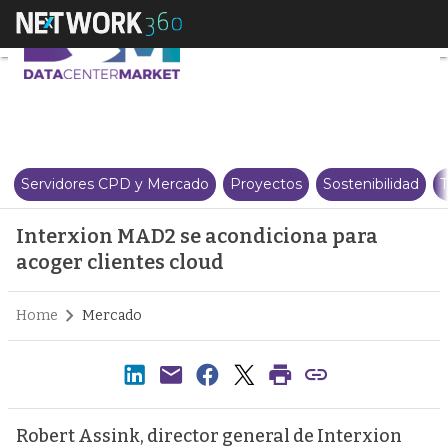
Interxion MAD2 se acondiciona 
Servidores CPD y Mercado
Proyectos
Sostenibilidad
T
Interxion MAD2 se acondiciona para
acoger clientes cloud
Home
Mercado
Robert Assink, director general de Interxion