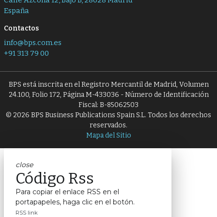
Calle Azcona 12, Bajo B, 28028 Madrid
España
Contactos
info@bps.com.es
+91 313 79 00
BPS está inscrita en el Registro Mercantil de Madrid, Volumen
24.100, Folio 172, Página M-433036 - Número de Identificación
Fiscal: B-85062503
© 2026 BPS Business Publications Spain S.L. Todos los derechos
reservados.
Mapa del Sitio
close
Código Rss
Para copiar el enlace RSS en el
portapapeles, haga clic en el botón.
RSS link