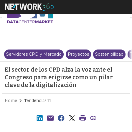
El sector de los CPD alza la voz 
Servidores CPD y Mercado
Proyectos
Sostenibilidad
T
El sector de los CPD alza la voz ante el
Congreso para erigirse como un pilar
clave de la digitalización
Home
Tendencias TI