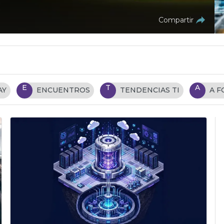
Compartir
E
T
A
AY
ENCUENTROS
TENDENCIAS TI
A 