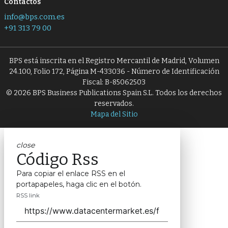
Contactos
info@bps.com.es
+91 313 79 00
BPS está inscrita en el Registro Mercantil de Madrid, Volumen
24.100, Folio 172, Página M-433036 - Número de Identificación
Fiscal: B-85062503
© 2026 BPS Business Publications Spain S.L. Todos los derechos
reservados.
Mapa del Sitio
close
Código Rss
Para copiar el enlace RSS en el
portapapeles, haga clic en el botón.
RSS link