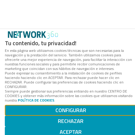
Tu contenido, tu privacidad!
En esta página web utilizamos cookies técnicas que son necesarias para la
navegación y la prestación del servicio. También utilizamos cookies para
ofrecerle una mejor experiencia de navegación, para facilitar la interacción con
nuestras funciones sociales y para permitirle recibir comunicaciones de
marketing que coincidan con sus hábitos de navegación e intereses.
Puede expresar su consentimiento a la instalación de cookies de perfiles
haciendo haciendo clic en ACEPTAR. Para rechazar puede hacer clic en
RECHAZAR. Puede configurar las preferencias de cookies haciendo clic en
CONFIGURAR.
Siempre puede gestionar sus preferencias entrando en nuestro CENTRO DE
COOKIES y obtener más información sobre las cookies que utilizamos visitando
nuestra
POLÍTICA DE COOKIES
.
CONFIGURAR
RECHAZAR
ACEPTAR