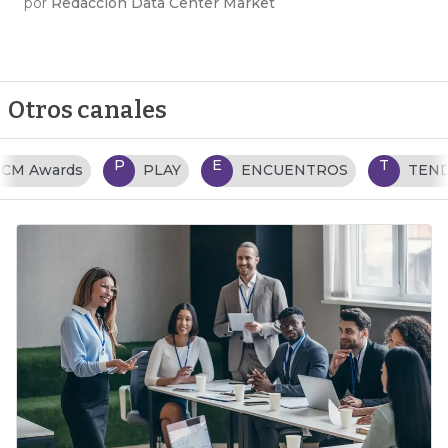
por
Redacción Data Center Market
Otros canales
P
E
T
PLAY
ENCUENTROS
TENDENCIAS TI