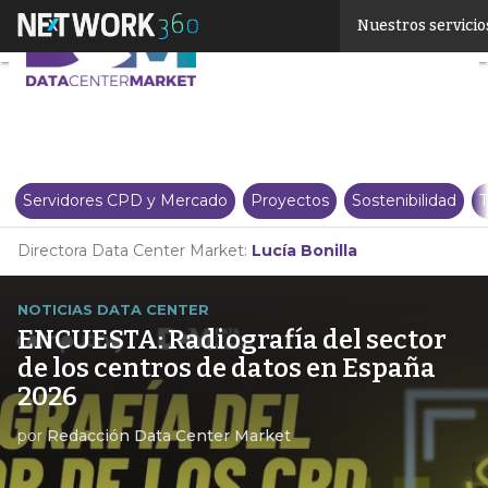
Linkedin
Nuestros servicio
Twitter
Servidores CPD y Mercado
Proyectos
Sostenibilidad
T
Directora Data Center Market:
Lucía Bonilla
NOTICIAS DATA CENTER
ENCUESTA: Radiografía del sector
de los centros de datos en España
2026
por
Redacción Data Center Market