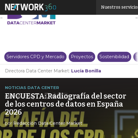
Linkedin
Nuestros servicio
Twitter
Servidores CPD y Mercado
Proyectos
Sostenibilidad
T
Directora Data Center Market:
Lucía Bonilla
NOTICIAS DATA CENTER
ENCUESTA: Radiografía del sector
de los centros de datos en España
2026
por
Redacción Data Center Market