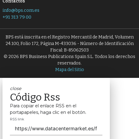
Contactos
info@bps.com.es
+91 313 79 00
BPS está inscrita en el Registro Mercantil de Madrid, Volumen
24.100, Folio 172, Página M-433036 - Número de Identificación
Fiscal: B-85062503
© 2026 BPS Business Publications Spain S.L. Todos los derechos
reservados.
Mapa del Sitio
close
Código Rss
Para copiar el enlace RSS en el
portapapeles, haga clic en el botón.
RSS link