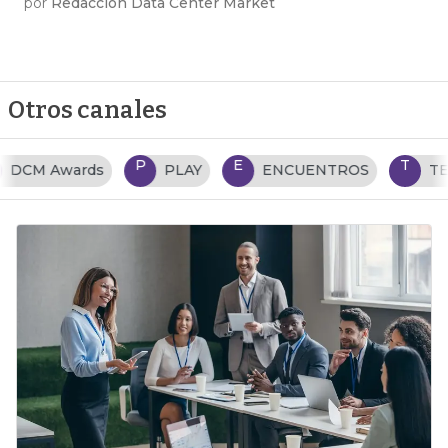
por
Redacción Data Center Market
Otros canales
P
E
T
PLAY
ENCUENTROS
TENDENCIAS TI