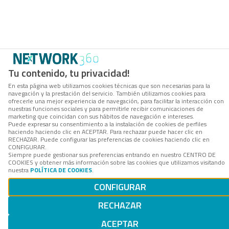
Tu contenido, tu privacidad!
En esta página web utilizamos cookies técnicas que son necesarias para la
navegación y la prestación del servicio. También utilizamos cookies para
ofrecerle una mejor experiencia de navegación, para facilitar la interacción con
nuestras funciones sociales y para permitirle recibir comunicaciones de
marketing que coincidan con sus hábitos de navegación e intereses.
Puede expresar su consentimiento a la instalación de cookies de perfiles
haciendo haciendo clic en ACEPTAR. Para rechazar puede hacer clic en
RECHAZAR. Puede configurar las preferencias de cookies haciendo clic en
CONFIGURAR.
Siempre puede gestionar sus preferencias entrando en nuestro CENTRO DE
COOKIES y obtener más información sobre las cookies que utilizamos visitando
nuestra
POLÍTICA DE COOKIES
.
CONFIGURAR
RECHAZAR
ACEPTAR