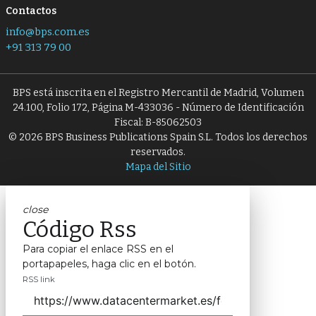
Contactos
info@bps.com.es
+91 313 79 00
BPS está inscrita en el Registro Mercantil de Madrid, Volumen
24.100, Folio 172, Página M-433036 - Número de Identificación
Fiscal: B-85062503
© 2026 BPS Business Publications Spain S.L. Todos los derechos
reservados.
Mapa del Sitio
close
Código Rss
Para copiar el enlace RSS en el
portapapeles, haga clic en el botón.
RSS link