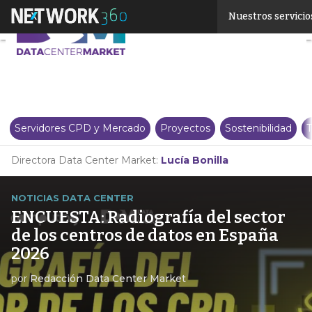
Linkedin
Nuestros servicio
Twitter
Servidores CPD y Mercado
Proyectos
Sostenibilidad
T
Directora Data Center Market:
Lucía Bonilla
NOTICIAS DATA CENTER
ENCUESTA: Radiografía del sector
de los centros de datos en España
2026
por
Redacción Data Center Market