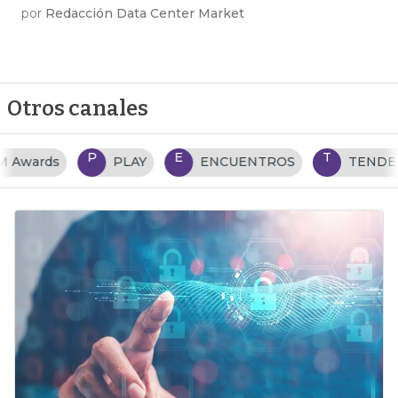
por
Redacción Data Center Market
Otros canales
P
E
T
PLAY
ENCUENTROS
TENDENCIAS TI